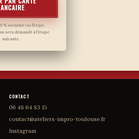
R PAR CARTE
BANCAIRE
 % sécurisé via Stripe.
us sera demandé à l'étape
suivante.
CONTACT
06 48 64 83 15
contact@ateliers-impro-toulouse.fr
Instagram