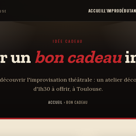
ACCUEIL
L'IMPRO
DÉBUTA
USE
IDÉE CADEAU
ir un
bon cadeau
i
 découvrir l'improvisation théâtrale : un atelier déc
d'1h30 à offrir, à Toulouse.
ACCUEIL
› BON CADEAU