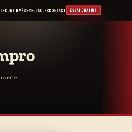
NTS
CONFIRMÉS
SPECTACLES
CONTACT
ESSAI GRATUIT
mpro
ouverte