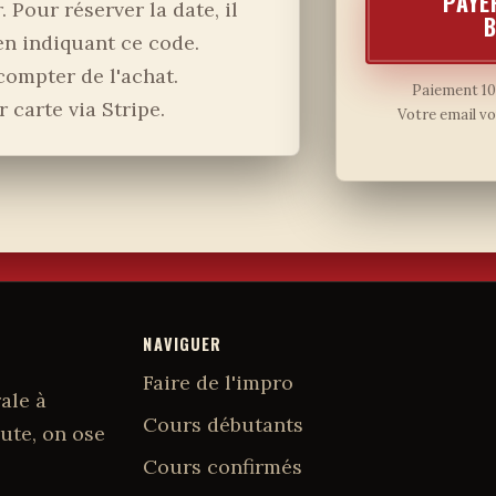
PAYE
. Pour réserver la date, il
 en indiquant ce code.
compter de l'achat.
Paiement 100
 carte via Stripe.
Votre email vo
NAVIGUER
Faire de l'impro
ale à
Cours débutants
ute, on ose
Cours confirmés